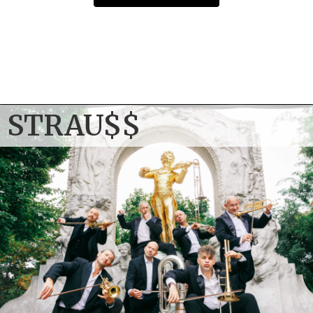
13. November 2026
Strau$$
DE
–
Würzburg
Congress Centrum Würzburg
Einlass: 19:00 Uhr Beginn: 20:00 Uhr
TICKETS
STRAU$$
14. November 2026
Strau$$
AT
–
Innsbruck
CONGRESS – Saal Tirol
Einlass: 19:00 Uhr Beginn: 20:00 Uhr
TICKETS
15. November 2026
Strau$$