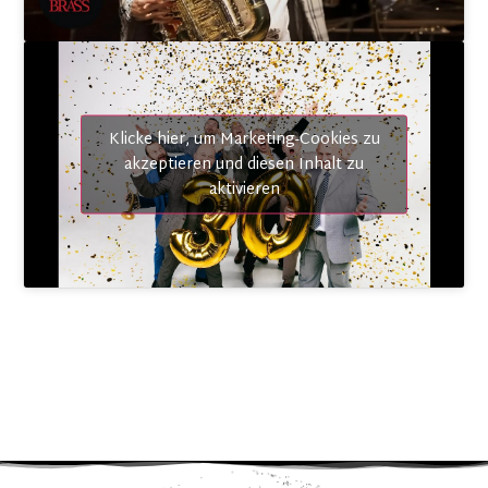
21. Januar 2027
Strau$$
AT
–
Dornbirn
Kulturhaus
Einlass: 19:00 Uhr Beginn: 20:00 Uhr
TICKETS
Klicke hier, um Marketing-Cookies zu
akzeptieren und diesen Inhalt zu
aktivieren
22. Januar 2027
Strau$$
DE
–
Baden Baden
Rantastic Livebühne
Einlass: 19:00 Uhr Beginn: 20:00 Uhr
TICKETS
23. Januar 2027
Strau$$