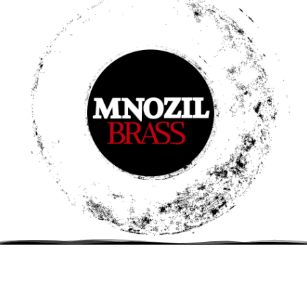
DE
–
Tuttlingen
Stadthalle
Einlass: 19:00 Uhr Beginn: 20:00 Uhr
TICKETS
11. Februar 2027
Jubelei – 30 Jahre MNOZIL BRASS
DE
–
Berlin
Philharmonie Berlin
Beginn: 20:00 Uhr
TICKETS
18. Februar 2027
Jubelei – 30 Jahre MNOZIL BRASS
DE
–
Coesfeld
konzert theater coesfeld