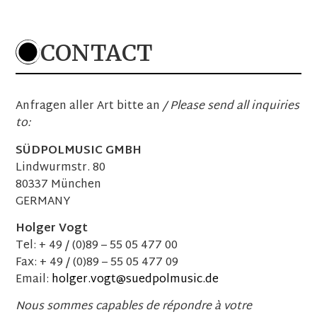
Einlass: 19:15 Uhr Beginn: 19:30 Uhr
TICKETS
CONTACT
19. Februar 2027
Strau$$
Anfragen aller Art bitte an
/ Please send all inquiries
NL
–
Oss
to:
Theater De Lievekamp
Einlass: 20:00 Uhr Beginn: 20:15 Uhr
SÜDPOLMUSIC GMBH
TICKETS
Lindwurmstr. 80
80337 München
GERMANY
Holger Vogt
26. Februar 2027
Tel: + 49 / (0)89 – 55 05 477 00
Strau$$
Fax: + 49 / (0)89 – 55 05 477 09
AT
–
Klagenfurt
Konzerthaus
Email:
holger.vogt@suedpolmusic.de
Einlass: 18:30 Uhr Beginn: 20:00 Uhr
Nous sommes capables de répondre à votre
TICKETS