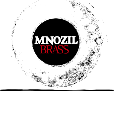
DE
–
Tuttlingen
Stadthalle
Einlass: 19:00 Uhr Beginn: 20:00 Uhr
TICKETS
11. Februar 2027
Jubelei – 30 Jahre MNOZIL BRASS
DE
–
Berlin
Philharmonie Berlin
Beginn: 20:00 Uhr
TICKETS
18. Februar 2027
Jubelei – 30 Jahre MNOZIL BRASS
DE
–
Coesfeld
konzert theater coesfeld