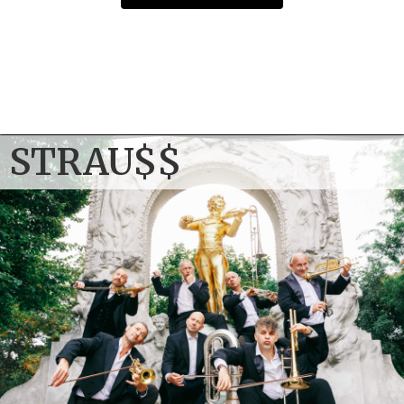
13. November 2026
Strau$$
DE
–
Würzburg
Congress Centrum Würzburg
Einlass: 19:00 Uhr Beginn: 20:00 Uhr
TICKETS
STRAU$$
14. November 2026
Strau$$
AT
–
Innsbruck
CONGRESS – Saal Tirol
Einlass: 19:00 Uhr Beginn: 20:00 Uhr
TICKETS
15. November 2026
Strau$$