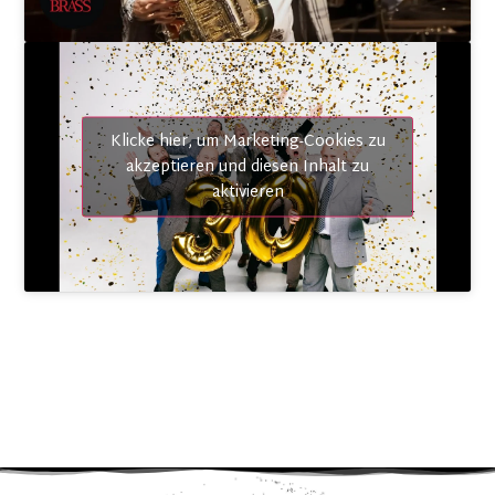
21. Januar 2027
Strau$$
AT
–
Dornbirn
Kulturhaus
Einlass: 19:00 Uhr Beginn: 20:00 Uhr
TICKETS
Klicke hier, um Marketing-Cookies zu
akzeptieren und diesen Inhalt zu
aktivieren
22. Januar 2027
Strau$$
DE
–
Baden Baden
Rantastic Livebühne
Einlass: 19:00 Uhr Beginn: 20:00 Uhr
TICKETS
23. Januar 2027
Strau$$