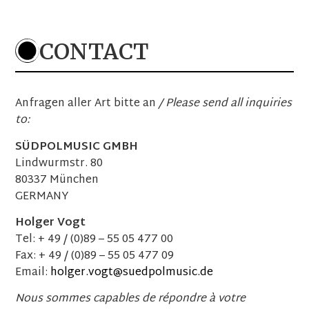
Einlass: 19:15 Uhr Beginn: 19:30 Uhr
TICKETS
CONTACT
19. Februar 2027
Strau$$
Anfragen aller Art bitte an
/ Please send all inquiries
NL
–
Oss
to:
Theater De Lievekamp
Einlass: 20:00 Uhr Beginn: 20:15 Uhr
SÜDPOLMUSIC GMBH
TICKETS
Lindwurmstr. 80
80337 München
GERMANY
Holger Vogt
26. Februar 2027
Tel: + 49 / (0)89 – 55 05 477 00
Strau$$
Fax: + 49 / (0)89 – 55 05 477 09
AT
–
Klagenfurt
Konzerthaus
Email:
holger.vogt@suedpolmusic.de
Einlass: 18:30 Uhr Beginn: 20:00 Uhr
Nous sommes capables de répondre à votre
TICKETS