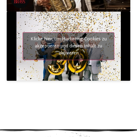
21. Januar 2027
Strau$$
AT
–
Dornbirn
Kulturhaus
Einlass: 19:00 Uhr Beginn: 20:00 Uhr
TICKETS
Klicke hier, um Marketing-Cookies zu
akzeptieren und diesen Inhalt zu
aktivieren
22. Januar 2027
Strau$$
DE
–
Baden Baden
Rantastic Livebühne
Einlass: 19:00 Uhr Beginn: 20:00 Uhr
TICKETS
23. Januar 2027
Strau$$