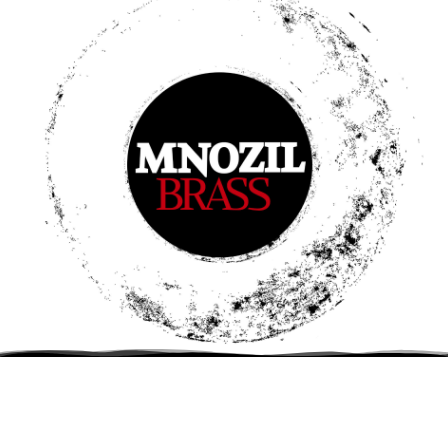
DE
–
Tuttlingen
Stadthalle
Einlass: 19:00 Uhr Beginn: 20:00 Uhr
TICKETS
11. Februar 2027
Jubelei – 30 Jahre MNOZIL BRASS
DE
–
Berlin
Philharmonie Berlin
Beginn: 20:00 Uhr
TICKETS
18. Februar 2027
Jubelei – 30 Jahre MNOZIL BRASS
DE
–
Coesfeld
konzert theater coesfeld