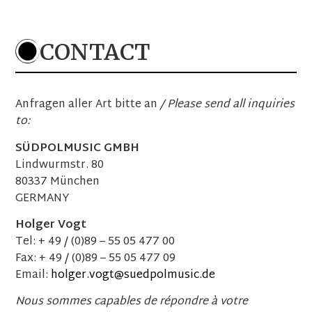
Einlass: 19:15 Uhr Beginn: 19:30 Uhr
TICKETS
CONTACT
19. Februar 2027
Strau$$
Anfragen aller Art bitte an
/ Please send all inquiries
NL
–
Oss
to:
Theater De Lievekamp
Einlass: 20:00 Uhr Beginn: 20:15 Uhr
SÜDPOLMUSIC GMBH
TICKETS
Lindwurmstr. 80
80337 München
GERMANY
Holger Vogt
26. Februar 2027
Tel: + 49 / (0)89 – 55 05 477 00
Strau$$
Fax: + 49 / (0)89 – 55 05 477 09
AT
–
Klagenfurt
Konzerthaus
Email:
holger.vogt@suedpolmusic.de
Einlass: 18:30 Uhr Beginn: 20:00 Uhr
Nous sommes capables de répondre à votre
TICKETS