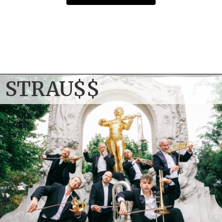
13. November 2026
Strau$$
DE
–
Würzburg
Congress Centrum Würzburg
Einlass: 19:00 Uhr Beginn: 20:00 Uhr
TICKETS
STRAU$$
14. November 2026
Strau$$
AT
–
Innsbruck
CONGRESS – Saal Tirol
Einlass: 19:00 Uhr Beginn: 20:00 Uhr
TICKETS
15. November 2026
Strau$$