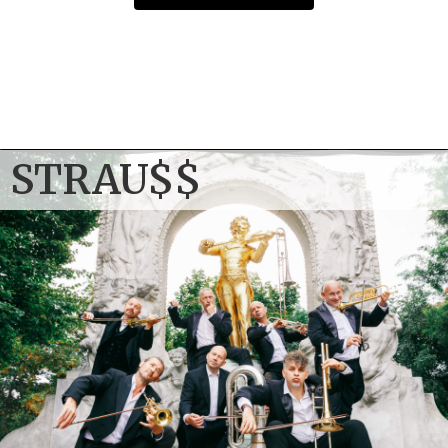
13. November 2026
Strau$$
DE
–
Würzburg
Congress Centrum Würzburg
Einlass: 19:00 Uhr Beginn: 20:00 Uhr
TICKETS
STRAU$$
14. November 2026
Strau$$
AT
–
Innsbruck
CONGRESS – Saal Tirol
Einlass: 19:00 Uhr Beginn: 20:00 Uhr
TICKETS
15. November 2026
Strau$$