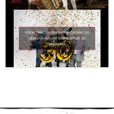
21. Januar 2027
Strau$$
AT
–
Dornbirn
Kulturhaus
Einlass: 19:00 Uhr Beginn: 20:00 Uhr
TICKETS
Klicke hier, um Marketing-Cookies zu
akzeptieren und diesen Inhalt zu
aktivieren
22. Januar 2027
Strau$$
DE
–
Baden Baden
Rantastic Livebühne
Einlass: 19:00 Uhr Beginn: 20:00 Uhr
TICKETS
23. Januar 2027
Strau$$