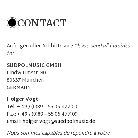
Einlass: 19:15 Uhr Beginn: 19:30 Uhr
TICKETS
CONTACT
19. Februar 2027
Strau$$
Anfragen aller Art bitte an
/ Please send all inquiries
NL
–
Oss
to:
Theater De Lievekamp
Einlass: 20:00 Uhr Beginn: 20:15 Uhr
SÜDPOLMUSIC GMBH
TICKETS
Lindwurmstr. 80
80337 München
GERMANY
Holger Vogt
26. Februar 2027
Tel: + 49 / (0)89 – 55 05 477 00
Strau$$
Fax: + 49 / (0)89 – 55 05 477 09
AT
–
Klagenfurt
Konzerthaus
Email:
holger.vogt@suedpolmusic.de
Einlass: 18:30 Uhr Beginn: 20:00 Uhr
Nous sommes capables de répondre à votre
TICKETS