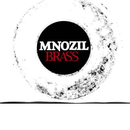
DE
–
Tuttlingen
Stadthalle
Einlass: 19:00 Uhr Beginn: 20:00 Uhr
TICKETS
11. Februar 2027
Jubelei – 30 Jahre MNOZIL BRASS
DE
–
Berlin
Philharmonie Berlin
Beginn: 20:00 Uhr
TICKETS
18. Februar 2027
Jubelei – 30 Jahre MNOZIL BRASS
DE
–
Coesfeld
konzert theater coesfeld